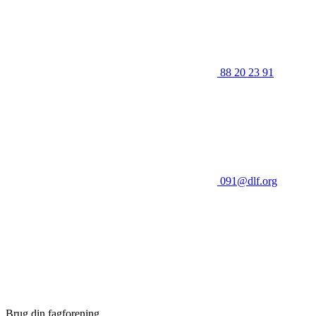
88 20 23 91
091@dlf.org
Brug din fagforening