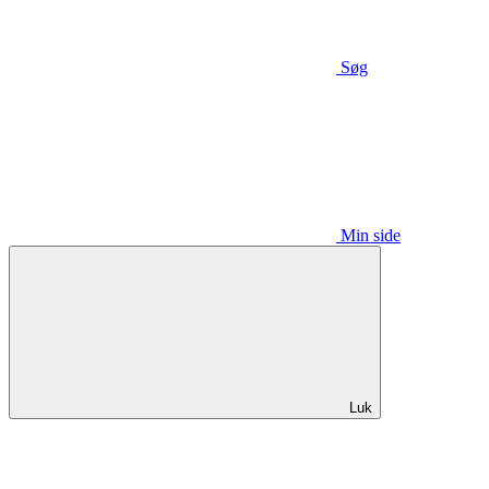
Søg
Min side
Luk