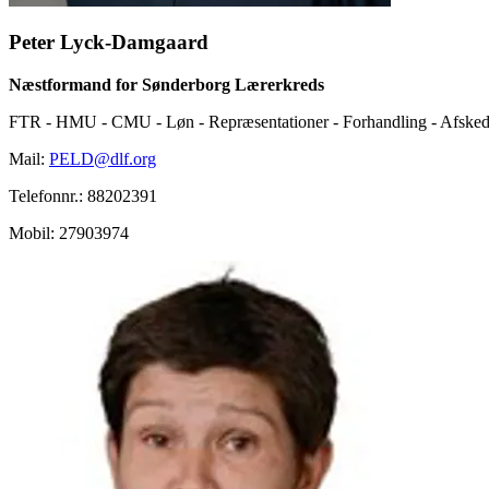
Peter Lyck-Damgaard
Næstformand for Sønderborg Lærerkreds
FTR - HMU - CMU - Løn - Repræsentationer - Forhandling - Afske
Mail:
PELD@dlf.org
Telefonnr.:
88202391
Mobil:
27903974