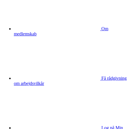
Om
medlemskab
Få rådgivning
om arbejdsvilkår
Log på Min