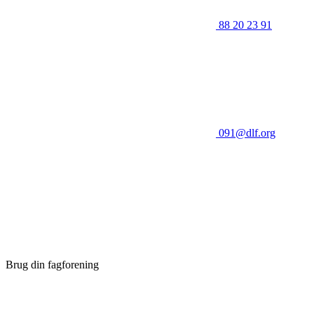
88 20 23 91
091@dlf.org
Brug din fagforening